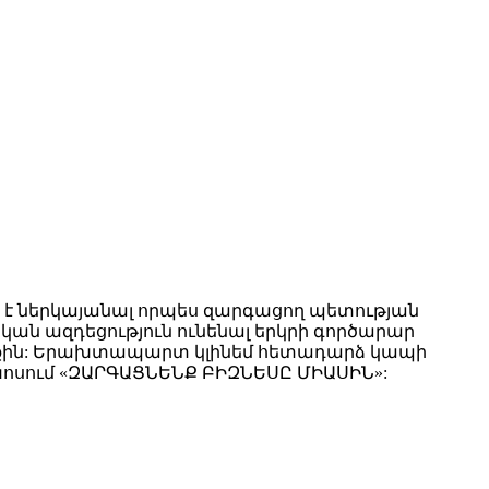
ն է ներկայանալ որպես զարգացող պետության
ան ազդեցություն ունենալ երկրի գործարար
թացքին: Երախտապարտ կլինեմ հետադարձ կապի
ախոսում «ԶԱՐԳԱՑՆԵՆՔ ԲԻԶՆԵՍԸ ՄԻԱՍԻՆ»: