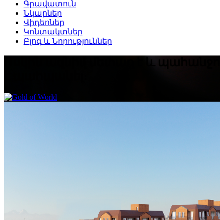
Գրավատուն
Նկարներ
Վիդեոներ
Կոնտակտներ
Բլոգ և Նորություններ
Ոսկին ազնիվ մետաղ է և պահանջում
է պահպանել: