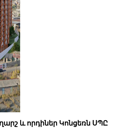
արշ և որդիներ Կոնցեռն ՍՊԸ