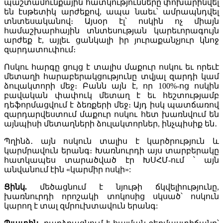
պաշտամունքային հատկությունները փոխարինվել
են էսթետիկ արժեքով, ապա նաեւ՝ ամրապնդվել
տնտեսականով։ Այսօր էլ՝ ոսկին ոչ միայն
համաշխարհային տնտեսության կարեւորագույն
արժեք է, այլեւ ցանկալի իր յուրաքանչյուր կնոջ
զարդատուփում։
Ոսկու հարգը ցույց է տալիս մաքուր ոսկու եւ որեւէ
մետաղի հարաբերակցությունը տվյալ զարդի կամ
ձուլակտորի մեջ։ Բանն այն է, որ 100%-ոց ոսկին
բավական փափուկ մետաղ է եւ հեշտությամբ
դեֆորմացվում է ձեռքերի մեջ։ Այդ իսկ պատճառով
զարդարվեստում մաքուր ոսկու հետ խառնվում են
այնպիսի մետաղների ձուլակտորներ, ինչպիսիք են․
Պղինձ․ այն ոսկուն տալիս է կարծրություն և
կարմրավուն երանգ։ Խառնուրդի այս տարբերակը
հատկապես տարածված էր ԽՍՀՄ-ում ՝ այն
անվանում էին «կարմիր ոսկի»:
Ցինկ.
մեծացնում է նյութի ճկվելիությունը,
խառնուրդի որոշակի տոկոսից սկսած՝ ոսկուն
կարող է տալ զմրուխտավուն երանգ: