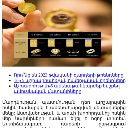
Որո՞նք են 2023 թվականի զարդերի թրենդները
Top 5 աշխարհահռչակ ոսկերչական բրենդները
Աշխարհի թոփ-5 ամենաթանկարժեք եւ շքեղ
ամուսնական մատանիները
Մարդկության պատմության դեռ արշալույսին
ոսկին համարվել է ամենահարգված մետաղներից
մեկը: Աստվածության և արևի խորհրդանիշ ոսկին
մեր նախնիների համար եղել է հզոր տոտեմ:
Աստիճանաբար, դարերի ընթացքում