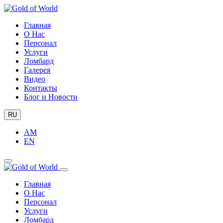
Главная
О Нас
Персонал
Услуги
Ломбард
Галерея
Видео
Контакты
Блог и Новости
RU
AM
EN
Главная
О Нас
Персонал
Услуги
Ломбард